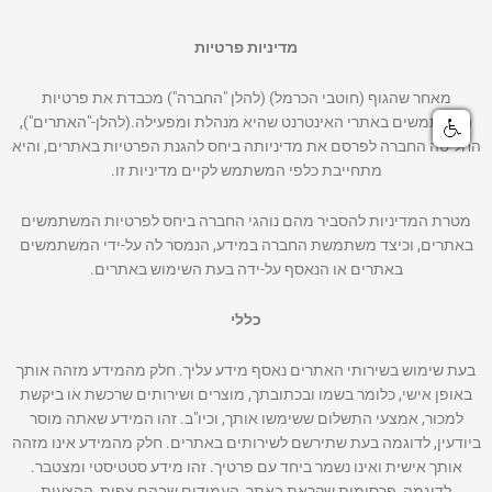
מדיניות פרטיות
מאחר שהגוף (
חוטבי הכרמל
) (להלן "החברה") מכבדת את פרטיות
המשתמשים באתרי האינטרנט שהיא מנהלת ומפעילה.(להלן-"האתרים"),
החליטה החברה לפרסם את מדיניותה ביחס להגנת הפרטיות באתרים, והיא
מתחייבת כלפי המשתמש לקיים מדיניות זו.
מטרת המדיניות להסביר מהם נוהגי החברה ביחס לפרטיות המשתמשים
באתרים, וכיצד משתמשת החברה במידע, הנמסר לה על-ידי המשתמשים
באתרים או הנאסף על-ידה בעת השימוש באתרים.
כללי
בעת שימוש בשירותי האתרים נאסף מידע עליך. חלק מהמידע מזהה אותך
באופן אישי, כלומר בשמו ובכתובתך, מוצרים ושירותים שרכשת או ביקשת
למכור, אמצעי התשלום ששימשו אותך, וכיו"ב. זהו המידע שאתה מוסר
ביודעין, לדוגמה בעת שתירשם לשירותים באתרים. חלק מהמידע אינו מזהה
אותך אישית ואינו נשמר ביחד עם פרטיך. זהו מידע סטטיסטי ומצטבר.
לדוגמה, פרסומות שקראת באתר, העמודים שבהם צפית, ההצעות